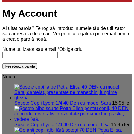
My Account
Ai uitat parola? Te rog să introduci numele tău de utilizator
sau adresa ta de email. Vei primi o legătură prin email pentru
a crea o parolă nouă.
Nume utilizator sau email
*
Obligatoriu
Resetează parola
Noutăți
Șosete Copii Lycra 1/4 40 Den cu model Sara
15,95
lei
Șosete Copii Lycra 1/4 40 Den cu model Lisa
15,95
lei