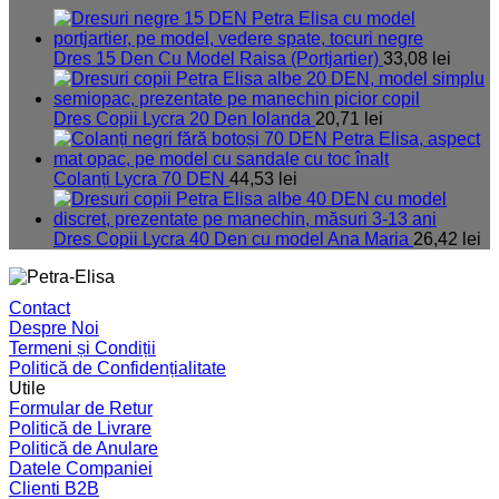
Dres 15 Den Cu Model Raisa (Portjartier)
33,08
lei
Dres Copii Lycra 20 Den Iolanda
20,71
lei
Colanți Lycra 70 DEN
44,53
lei
Dres Copii Lycra 40 Den cu model Ana Maria
26,42
lei
Contact
Despre Noi
Termeni și Condiții
Politică de Confidențialitate
Utile
Formular de Retur
Politică de Livrare
Politică de Anulare
Datele Companiei
Clienti B2B