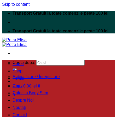
Skip to content
Transport Gratuit la toate comenzile peste 100 lei
Transport Gratuit la toate comenzile peste 100 lei
Caută după:
Home
Shop
Autentificare / Înregistrare
Femei
Copii
Coș /
0,00
lei
0
Colectia Body Slim
0
Despre Noi
Noutăți
Contact