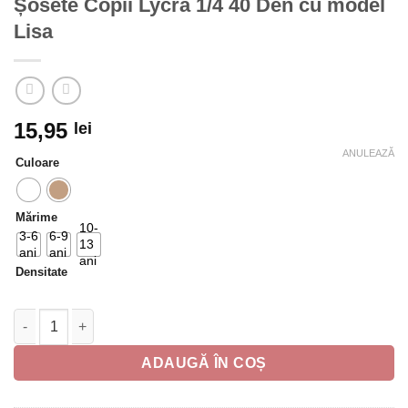
Șosete Copii Lycra 1/4 40 Den cu model
Lisa
15,95
lei
ANULEAZĂ
Culoare
Mărime
10-
3-6
6-9
13
ani
ani
ani
Densitate
Cantitate Șosete Copii Lycra 1/4 40 Den cu model Lisa
ADAUGĂ ÎN COȘ