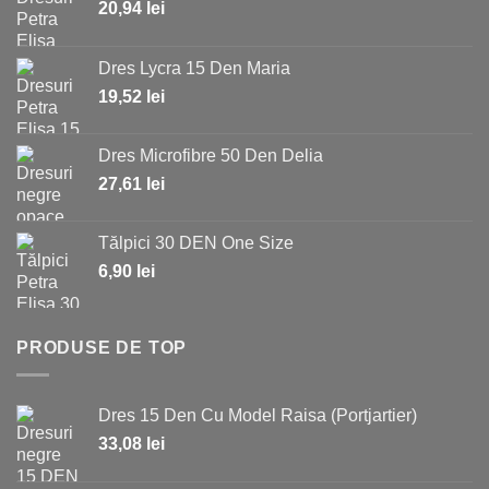
20,94
lei
Dres Lycra 15 Den Maria
19,52
lei
Dres Microfibre 50 Den Delia
27,61
lei
Tălpici 30 DEN One Size
6,90
lei
PRODUSE DE TOP
Dres 15 Den Cu Model Raisa (Portjartier)
33,08
lei