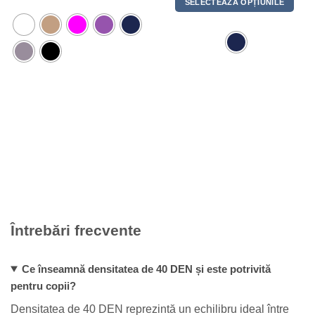
Acest
SELECTEAZĂ OPȚIUNILE
produs
Acest
are
produs
mai
are
multe
mai
variații.
multe
Opțiunile
variații.
pot
Opțiunile
fi
pot
alese
fi
în
alese
pagina
în
produsului.
pagina
produsului.
Întrebări frecvente
Ce înseamnă densitatea de 40 DEN și este potrivită
pentru copii?
Densitatea de 40 DEN reprezintă un echilibru ideal între