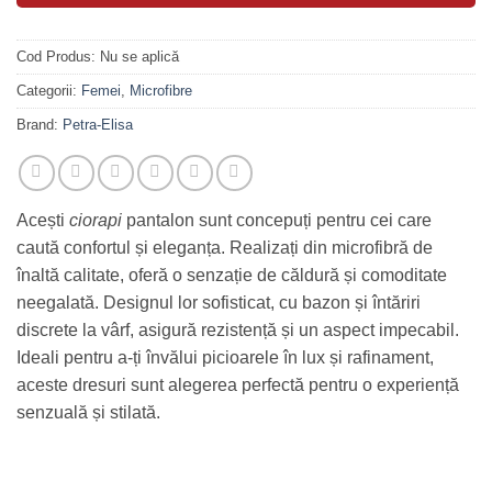
Cod Produs:
Nu se aplică
Categorii:
Femei
,
Microfibre
Brand:
Petra-Elisa
Acești
ciorapi
pantalon sunt concepuți pentru cei care
caută confortul și eleganța. Realizați din microfibră de
înaltă calitate, oferă o senzație de căldură și comoditate
neegalată. Designul lor sofisticat, cu bazon și întăriri
discrete la vârf, asigură rezistență și un aspect impecabil.
Ideali pentru a-ți învălui picioarele în lux și rafinament,
aceste dresuri sunt alegerea perfectă pentru o experiență
senzuală și stilată.