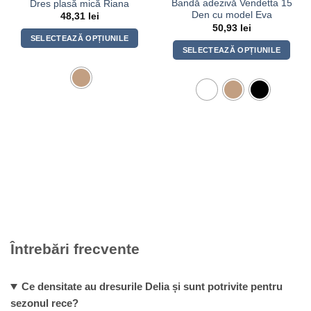
Bandă adezivă Vendetta 15
Dres plasă mică Riana
Den cu model Eva
48,31
lei
50,93
lei
SELECTEAZĂ OPȚIUNILE
SELECTEAZĂ OPȚIUNILE
Acest
Acest
produs
produs
are
are
mai
mai
multe
multe
variații.
variații.
Opțiunile
Opțiunile
pot
pot
fi
fi
alese
alese
în
în
pagina
pagina
produsului.
produsului.
Întrebări frecvente
Ce densitate au dresurile Delia și sunt potrivite pentru
sezonul rece?