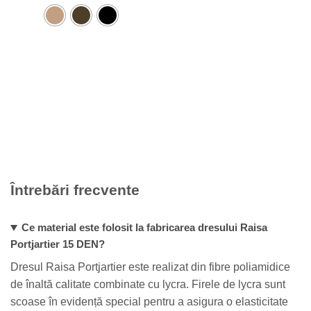
produs
mai
are
multe
mai
variații.
multe
Opțiunile
variații.
pot
Opțiunile
fi
pot
alese
fi
în
alese
pagina
în
produsului.
pagina
produsului.
Întrebări frecvente
Ce material este folosit la fabricarea dresului Raisa
Portjartier 15 DEN?
Dresul Raisa Portjartier este realizat din fibre poliamidice
de înaltă calitate combinate cu lycra. Firele de lycra sunt
scoase în evidență special pentru a asigura o elasticitate