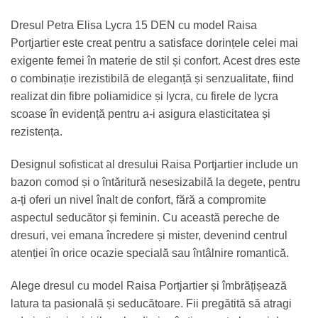
Dresul Petra Elisa Lycra 15 DEN cu model Raisa
Portjartier este creat pentru a satisface dorințele celei mai
exigente femei în materie de stil și confort. Acest dres este
o combinație irezistibilă de eleganță și senzualitate, fiind
realizat din fibre poliamidice și lycra, cu firele de lycra
scoase în evidență pentru a-i asigura elasticitatea și
rezistența.
Designul sofisticat al dresului Raisa Portjartier include un
bazon comod și o întăritură nesesizabilă la degete, pentru
a-ți oferi un nivel înalt de confort, fără a compromite
aspectul seducător și feminin. Cu această pereche de
dresuri, vei emana încredere și mister, devenind centrul
atenției în orice ocazie specială sau întâlnire romantică.
Alege dresul cu model Raisa Portjartier și îmbrățișează
latura ta pasională și seducătoare. Fii pregătită să atragi