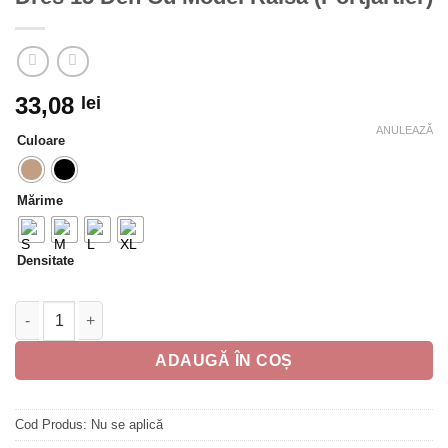
33,08
lei
ANULEAZĂ
Culoare
Mărime
Densitate
Cantitate Dres 15 Den Cu Model Raisa (Portjartier)
ADAUGĂ ÎN COȘ
Cod Produs:
Nu se aplică