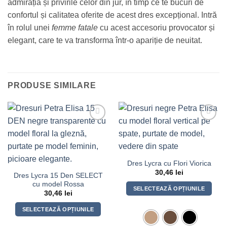
admirația și privirile celor din jur, în timp ce te bucuri de
confortul și calitatea oferite de acest dres excepțional. Intră
în rolul unei
femme fatale
cu acest accesoriu provocator și
elegant, care te va transforma într-o apariție de neuitat.
PRODUSE SIMILARE
Dres Lycra cu Flori Viorica
30,46
lei
Dres Lycra 15 Den SELECT
cu model Rossa
SELECTEAZĂ OPȚIUNILE
30,46
lei
Acest
SELECTEAZĂ OPȚIUNILE
produs
Acest
are