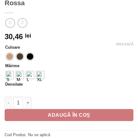
Rossa
30,46
lei
ANULEAZĂ
Culoare
Mărime
Densitate
Cantitate Dres Lycra 15 Den SELECT cu model Rossa
ADAUGĂ ÎN COȘ
Cod Produs:
Nu se aplică