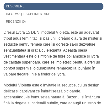
DESCRIERE
INFORMAȚII SUPLIMENTARE
RECENZII (0)
Dresul Lycra 15 DEN, modelul Violetta, este un adevărat
tribut adus feminității și pasiunii, creând o aura de mister și
seducție pentru femeia care își dorește să-și dezvăluie
senzualitatea și grația cu eleganță. Această piesă
vestimentară este o simfonie de fibre poliamidice și lycra
de calitate superioară, care se împletesc pentru a oferi un
confort suprem și o durabilitate remarcabilă, punând în
valoare fiecare linie a firelor de lycra.
Modelul Violetta este o invitație la seducție, cu un design
delicat și captivant ce îmbrățișează picioarele,
accentuându-le frumusețea naturală. Bazonul și întăritura
fină la degete sunt detalii subtile, care adaugă un strop de