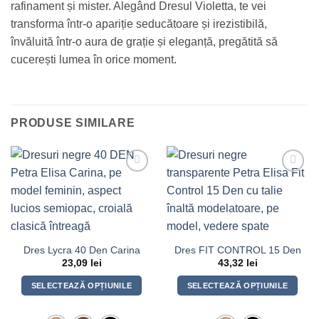
rafinament și mister. Alegând Dresul Violetta, te vei
transforma într-o apariție seducătoare și irezistibilă,
învăluită într-o aura de grație și eleganță, pregătită să
cucerești lumea în orice moment.
PRODUSE SIMILARE
Dres Lycra 40 Den Carina
Dres FIT CONTROL 15 Den
23,09
lei
43,32
lei
SELECTEAZĂ OPȚIUNILE
SELECTEAZĂ OPȚIUNILE
Acest
Acest
produs
produs