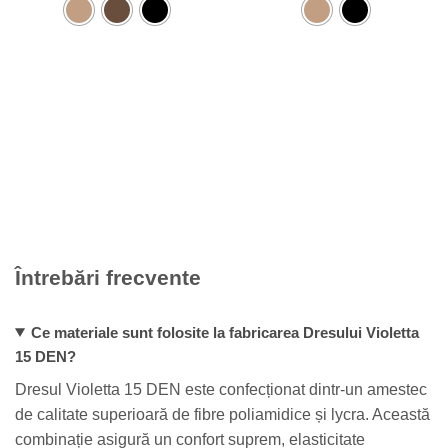
are
are
mai
mai
multe
multe
variații.
variații.
Opțiunile
Opțiunile
pot
pot
fi
fi
alese
alese
în
în
pagina
pagina
produsului.
produsului.
Întrebări frecvente
Ce materiale sunt folosite la fabricarea Dresului Violetta
15 DEN?
Dresul Violetta 15 DEN este confecționat dintr-un amestec
de calitate superioară de fibre poliamidice și lycra. Această
combinație asigură un confort suprem, elasticitate