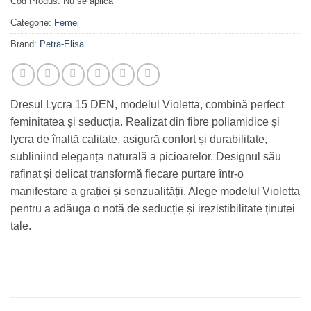
Cod Produs:
Nu se aplică
Categorie:
Femei
Brand:
Petra-Elisa
Dresul Lycra 15 DEN, modelul Violetta, combină perfect
feminitatea și seducția. Realizat din fibre poliamidice și
lycra de înaltă calitate, asigură confort și durabilitate,
subliniind eleganța naturală a picioarelor. Designul său
rafinat și delicat transformă fiecare purtare într-o
manifestare a grației și senzualității. Alege modelul Violetta
pentru a adăuga o notă de seducție și irezistibilitate ținutei
tale.